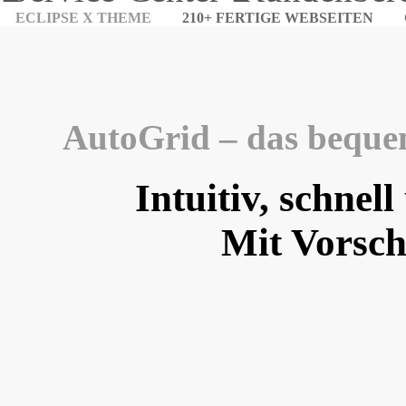
ECLIPSE X THEME
210+ FERTIGE WEBSEITEN
AutoGrid – das beque
Intuitiv, schnell
Mit Vorsc