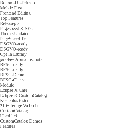
Bottom-Up-Prinzip
Mobile First
Frontend Editing
Top Features
Releaseplan
Pagespeed & SEO
Theme-Updater
PageSpeed Test
DSGVO-ready
DSGVO-ready
Opt-In Library
janolaw Abmahnschutz
BFSG-ready
BFSG-ready
BFSG-Demo
BFSG-Check
Module
Eclipse X Care
Eclipse & CustomCatalog
Kostenlos testen
210+ fertige Webseiten
CustomCatalog
Überblick
CustomCatalog Demos
Features