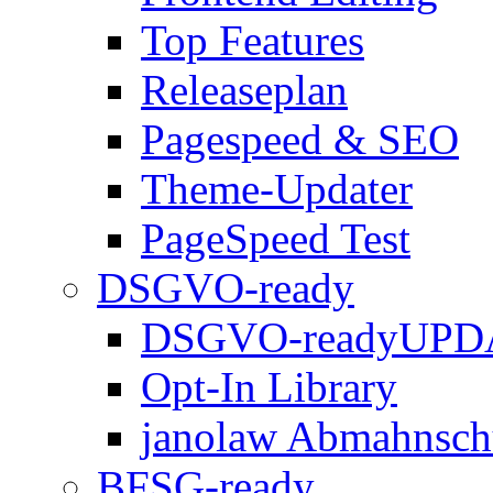
Top Features
Releaseplan
Pagespeed & SEO
Theme-Updater
PageSpeed Test
DSGVO-ready
DSGVO-ready
UPD
Opt-In Library
janolaw Abmahnsch
BFSG-ready