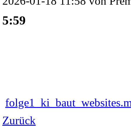
2026-01-18 11:58
von Prem
5:59
folge1_ki_baut_websites
Zurück