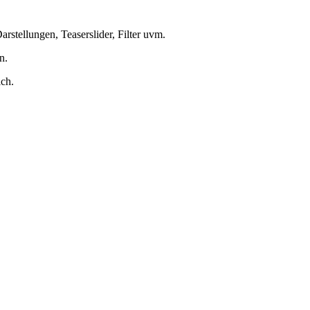
rstellungen, Teaserslider, Filter uvm.
n.
ich.