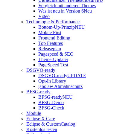
Ultraschlanker Themeaufbau
NEU
Vergleich mit anderen Themes
Was ist neu in Version 6
Neu
Video
Technologie & Performance
Bottom-Up-Prinzip
NEU
Mobile First
Frontend Editing
Top Features
Releaseplan
Pagespeed & SEO
Theme-Updater
PageSpeed Test
DSGVO-ready
DSGVO-ready
UPDATE
Opt-In Library
janolaw Abmahnschutz
BFSG-ready
BFSG-ready
NEU
BFSG-Demo
BFSG-Check
Module
Eclipse X Care
Eclipse & CustomCatalog
Kostenlos testen