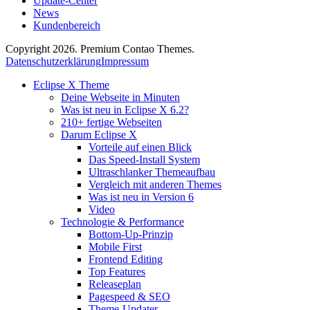
Update-Center
News
Kundenbereich
Copyright 2026. Premium Contao Themes.
Datenschutzerklärung
Impressum
Eclipse X Theme
Deine Webseite in Minuten
Was ist neu in Eclipse X 6.2?
210+ fertige Webseiten
Darum Eclipse X
Vorteile auf einen Blick
Das Speed-Install System
Ultraschlanker Themeaufbau
Vergleich mit anderen Themes
Was ist neu in Version 6
Video
Technologie & Performance
Bottom-Up-Prinzip
Mobile First
Frontend Editing
Top Features
Releaseplan
Pagespeed & SEO
Theme-Updater