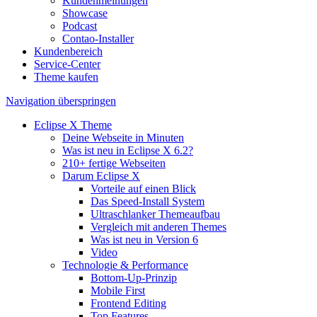
Kundenmeinungen
Showcase
Podcast
Contao-Installer
Kundenbereich
Service-Center
Theme kaufen
Navigation überspringen
Eclipse X Theme
Deine Webseite in Minuten
Was ist neu in Eclipse X 6.2?
210+ fertige Webseiten
Darum Eclipse X
Vorteile auf einen Blick
Das Speed-Install System
Ultraschlanker Themeaufbau
Vergleich mit anderen Themes
Was ist neu in Version 6
Video
Technologie & Performance
Bottom-Up-Prinzip
Mobile First
Frontend Editing
Top Features