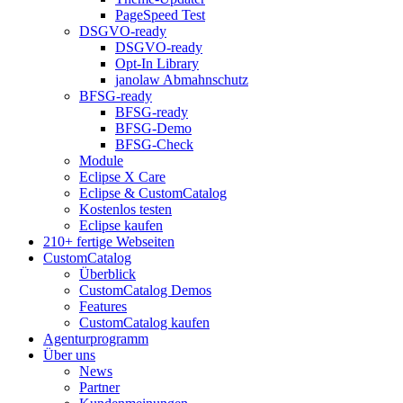
PageSpeed Test
DSGVO-ready
DSGVO-ready
Opt-In Library
janolaw Abmahnschutz
BFSG-ready
BFSG-ready
BFSG-Demo
BFSG-Check
Module
Eclipse X Care
Eclipse & CustomCatalog
Kostenlos testen
Eclipse kaufen
210+ fertige Webseiten
CustomCatalog
Überblick
CustomCatalog Demos
Features
CustomCatalog kaufen
Agenturprogramm
Über uns
News
Partner