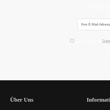
in dei
Ja, ich habe die
Dat
bi
Über Uns
Informat