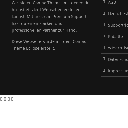
AGB
Wir bieten Contao Themes mit denen du
höchst effizient Webseiten erstellen
Lizenzbe
kannst. Mit unserem Premium Support
hast du einen starken und
Supportric
professionellen Partner zur Hand.
Rabatte
Diese Webseite wurde mit dem Contao
Widerrufs
Theme Eclipse erstellt.
Datenschu
Impressu