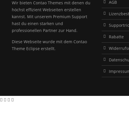
AGB
Wir bieten Contao Themes mit denen du
höchst effizient Webseiten erstellen
Lizenzbe
kannst. Mit unserem Premium Support
hast du einen starken und
Supportric
professionellen Partner zur Hand.
Rabatte
Diese Webseite wurde mit dem Contao
Widerrufs
Theme Eclipse erstellt.
Datenschu
Impressu