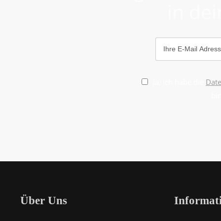
in dei
Ja, ich habe die
Dat
bi
Über Uns
Informat